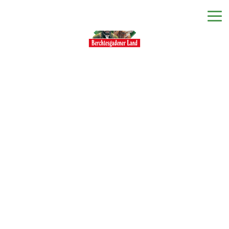
DE
EN
IT
Unsere Produkte
Unsere Milch
Unsere Molkerei
Milchecho