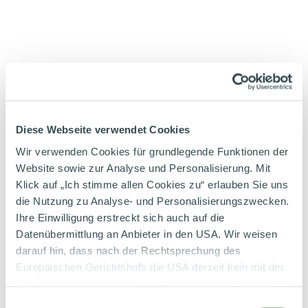
Diese Webseite verwendet Cookies
Wir verwenden Cookies für grundlegende Funktionen der
Website sowie zur Analyse und Personalisierung. Mit
Klick auf „Ich stimme allen Cookies zu“ erlauben Sie uns
die Nutzung zu Analyse- und Personalisierungszwecken.
Ihre Einwilligung erstreckt sich auch auf die
Datenübermittlung an Anbieter in den USA. Wir weisen
darauf hin, dass nach der Rechtsprechung des
Europäischen Gerichtshofs die USA derzeit kein mit der
EU vergleichbares Datenschutzniveau haben und das
Einzigartige Milch hat
Risiko der unbemerkten Datenverarbeitung durch
Einwilligungsauswahl